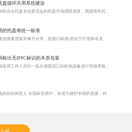
托盘循环共用系统建设
据中国物流与采购联合会托盘专业委员会的托盘市场调研测算，我国现有托盘中木托盘所占的比例为78%，木质材料仍成为托盘的主要材料。实践表明，木质材料属于可再生资源，是一种理想的环保材料。
用的托盘将统一标准
托盘作为基础标准连接着货架车辆月台等，是接口标准(类似于灯泡和水龙头)，目前市场托盘规格达五六十种，上下游不衔接造成低效、高成本，这是市场失灵的部位，需要政府、协会明确倡导一个尺寸，提高集中度。标准是服...
检出无IPPC标识的木质包装
近日，漳州检验检疫局工作人员对一批从德国进口的机电设备进行现场查验时，发现该批设备的部分木质包装未加施专用IPPC标识，存在林木有害生物入侵国境的风险。该局检验检疫人员随即监督货主对上述不合格木质包装实施...
一、木质包装熏蒸的目的和意义 在国际贸易中，各国为保护本国的资源，对有的进口商品实行强制的检疫制度。木质包装熏蒸就是为了防止有害病虫危害进口国森林资源所采取的一种强制措施。因此，含有木质包装的出口货...
证书