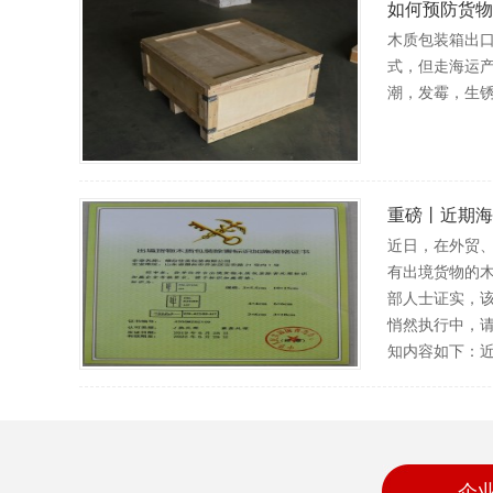
如何预防货物
木质包装箱出
式，但走海运
潮，发霉，生
重磅丨近期海
近日，在外贸
有出境货物的木
部人士证实，
悄然执行中，
知内容如下：近
企