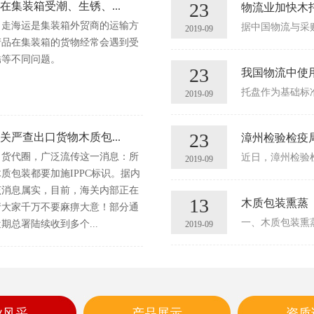
23
在集装箱受潮、生锈、...
物流业加快木
口走海运是集装箱外贸商的运输方
2019-09
产品在集装箱的货物经常会遇到受
锈等不同问题。
23
我国物流中使
2019-09
23
关严查出口货物木质包...
漳州检验检疫局
、货代圈，广泛流传这一消息：所
2019-09
质包装都要加施IPPC标识。据内
该消息属实，目前，海关内部正在
13
木质包装熏蒸
请大家千万不要麻痹大意！部分通
期总署陆续收到多个...
2019-09
业风采
产品展示
资质